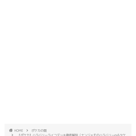
HOME
ポケカの間
【ポケカ】ハラバリーライコデッキ徹底解説（ナンジャモのハラバリーex&タケ