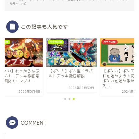
ルライコex）
この記事も人気です
カの間
ポケカの間
ポケカの間
ポケカ】れっからんぶ
【ポケカ】ボム型ドラパ
【ポケカ】ポケモン
ンブオーデッキ徹底考
ルトデッキ徹底解説
ドを始めよう！初心
＆解説（エンブオー
ポケカを始めるため
.
入...
2024年12月30日
2025年5月4日
2024年12
COMMENT